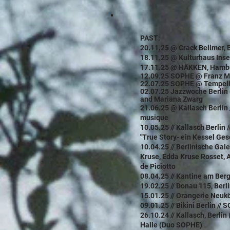
PAST:
20.11.25 @ Crack Bellmer, 
18.11.25 @ Kulturhaus Insel,
17.11.25 @ HÄKKEN, Hambur
12.09.25 SOPHE @ Franz Me
22.07.25 SOPHE @ Tempelh
02.07.25 Jazzwoche Berlin @
and Mariana Zwarg
21.06.25 @ Kallasch Berlin 
musique
10.05.25
// Kallasch Berli
"True Story- ein Kessel Ge
10.04.25 // Berlinische Gale
Kruse, Edda Kruse Rosset,
de Piciotto
08.04.25 // Kantine am Berg
19.02.25 // Donau 115, Berli
15.01.25 // Orangerie Neuköl
09.01.25 // Bikini Berlin // 
26.10.24 // Kallasch, Berli
Halle (Duo SOPHE)