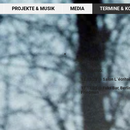
PROJEKTE & MUSIK
MEDIA
TERMINE & K
UPCOMING:
12.12.25 @ Salon L`écritoi
17.12.25 @ Fuks Bar, Berli
Friedman